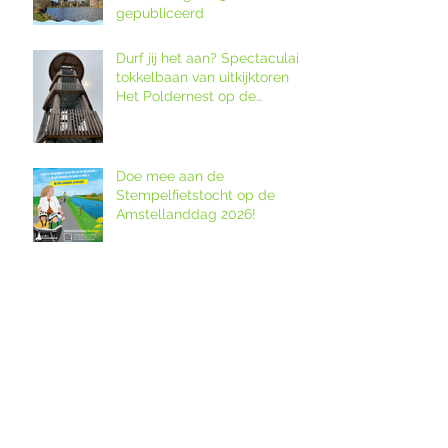
gepubliceerd
Durf jij het aan? Spectaculaire
tokkelbaan van uitkijktoren
Het Poldernest op de
Amstellanddag.
Doe mee aan de
Stempelfietstocht op de
Amstellanddag 2026!
Joep Grotendorst Quartet in
Buitenconcert op Wester-
Amstel
Bezoek bijzondere locaties!