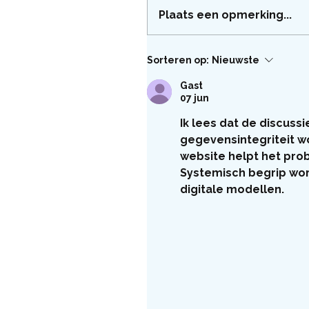
Plaats een opmerking...
Sorteren op:
Nieuwste
Gast
07 jun
Ik lees dat de discuss
gegevensintegriteit w
website helpt het prob
Systemisch begrip word
digitale modellen.