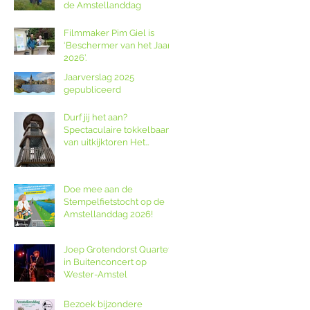
de Amstellanddag
Filmmaker Pim Giel is
‘Beschermer van het Jaar
2026’.
Jaarverslag 2025
gepubliceerd
Durf jij het aan?
Spectaculaire tokkelbaan
van uitkijktoren Het
Poldernest op de
Amstellanddag.
Doe mee aan de
Stempelfietstocht op de
Amstellanddag 2026!
Joep Grotendorst Quartet
in Buitenconcert op
Wester-Amstel
Bezoek bijzondere