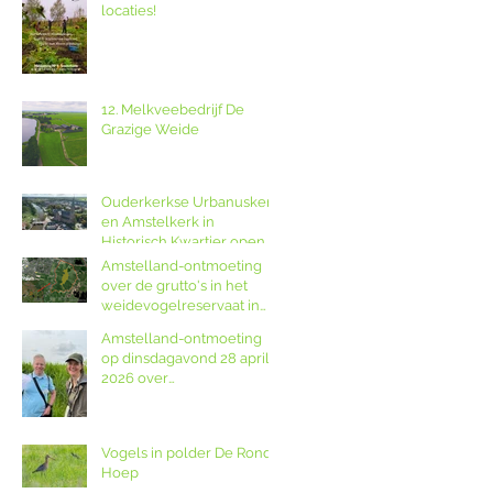
locaties!
12. Melkveebedrijf De
Grazige Weide
Ouderkerkse Urbanuskerk
en Amstelkerk in
Historisch Kwartier open
op Amstellanddag met
Amstelland-ontmoeting
rondleidingen,
over de grutto's in het
fototentoonstelling en
weidevogelreservaat in
orgelspel
polder De Ronde Hoep
Amstelland-ontmoeting
op dinsdagavond 28 april
2026 over
weidevogelreservaat De
Ronde Hoep met
boswachter Jocelyn de
Vogels in polder De Ronde
Kwant van Landschap
Hoep
Noord-Holland