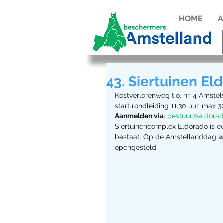
HOME
A
43. Siertuinen El
Kostverlorenweg t.o. nr. 4 Amstel
start rondleiding 11.30 uur, max 
Aanmelden via
: 
bestuur@eldorad
Siertuinencomplex Eldorado is ee
bestaat. Op de Amstellanddag wo
opengesteld.