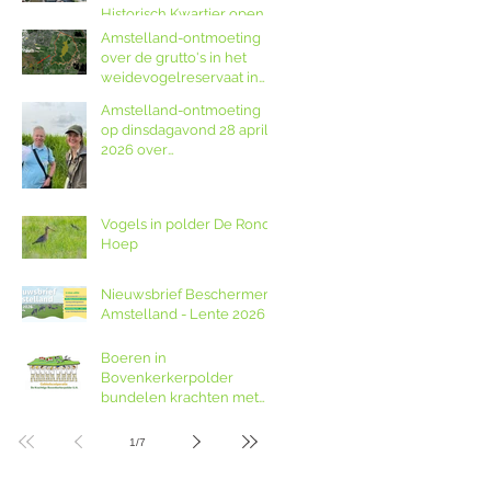
Historisch Kwartier open
op Amstellanddag met
Amstelland-ontmoeting
rondleidingen,
over de grutto's in het
fototentoonstelling en
weidevogelreservaat in
orgelspel
polder De Ronde Hoep
Amstelland-ontmoeting
op dinsdagavond 28 april
2026 over
weidevogelreservaat De
Ronde Hoep met
boswachter Jocelyn de
Vogels in polder De Ronde
Kwant van Landschap
Hoep
Noord-Holland
Nieuwsbrief Beschermers
Amstelland - Lente 2026
Boeren in
Bovenkerkerpolder
bundelen krachten met
grondcoöperatie
1
/
7