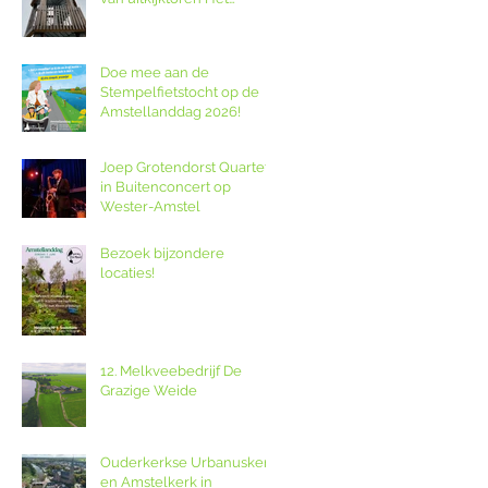
Poldernest op de
Amstellanddag.
Doe mee aan de
Stempelfietstocht op de
Amstellanddag 2026!
Joep Grotendorst Quartet
in Buitenconcert op
Wester-Amstel
Bezoek bijzondere
locaties!
12. Melkveebedrijf De
Grazige Weide
Ouderkerkse Urbanuskerk
en Amstelkerk in