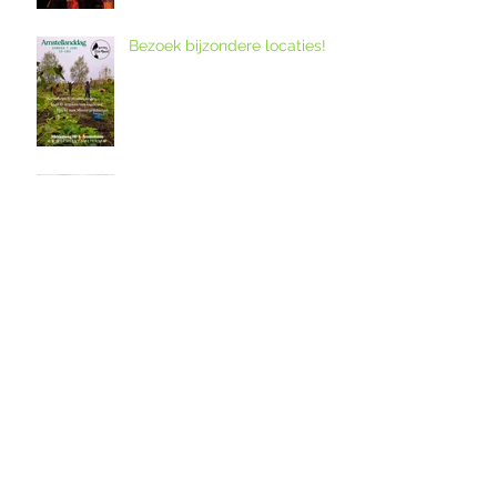
Bezoek bijzondere locaties!
12. Melkveebedrijf De Grazige
Weide
Ouderkerkse Urbanuskerk en
Amstelkerk in Historisch
Kwartier open op
Amstellanddag met
Amstelland-ontmoeting over
rondleidingen,
de grutto's in het
fototentoonstelling en
weidevogelreservaat in
orgelspel
polder De Ronde Hoep
Amstelland-ontmoeting op
dinsdagavond 28 april 2026
over weidevogelreservaat De