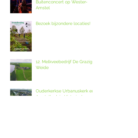
Buitenconcert op Wester-
Amstel
Bezoek bijzondere locaties!
12. Melkveebedrijf De Grazige
Weide
Ouderkerkse Urbanuskerk en
Amstelkerk in Historisch
Kwartier open op
Amstellanddag met
Amstelland-ontmoeting over
rondleidingen,
de grutto's in het
fototentoonstelling en
weidevogelreservaat in
orgelspel
polder De Ronde Hoep
Amstelland-ontmoeting op