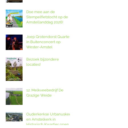
Amstellanddag.
Doe mee aan de
Stempelfietstocht op de
Amstellanddag 2026!
Joep Grotendorst Quartet
in Buitenconcert op
Wester-Amstel
Bezoek bijzondere
locaties!
12. Melkveebedrijf De
Grazige Weide
Ouderkerkse Urbanuskerk
en Amstelkerk in
Historisch Kwartier open