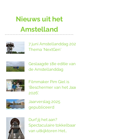
Nieuws uit het
Amstelland
7 juni Amstellanddag 2026:
Thema 'NextGen'
Geslaagde 18e editie van
de Amstellanddag
Filmmaker Pim Giel is
‘Beschermer van het Jaar
2026’.
Jaarverslag 2025
gepubliceerd
Durf jij het aan?
Spectaculaire tokkelbaan
van uitkijktoren Het
Poldernest op de