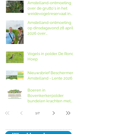
op Amstellanddag met
Amstelland-ontmoeting
rondleidingen,
over de grutto's in het
fototentoonstelling en
weidevogelreservaat in
orgelspel
polder De Ronde Hoep
Amstelland-ontmoeting
op dinsdagavond 28 april
2026 over
weidevogelreservaat De
Ronde Hoep met
boswachter Jocelyn de
Vogels in polder De Ronde
Kwant van Landschap
Hoep
Noord-Holland
Nieuwsbrief Beschermers
Amstelland - Lente 2026
Boeren in
Bovenkerkerpolder
bundelen krachten met
grondcoöperatie
1
/
7