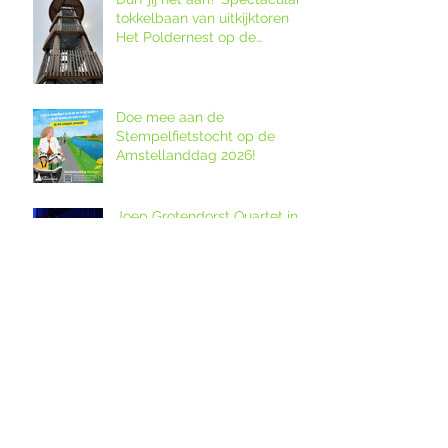
tokkelbaan van uitkijktoren
Het Poldernest op de
Amstellanddag.
Doe mee aan de
Stempelfietstocht op de
Amstellanddag 2026!
Joep Grotendorst Quartet in
Buitenconcert op Wester-
Amstel
Bezoek bijzondere locaties!
12. Melkveebedrijf De Grazige
Weide